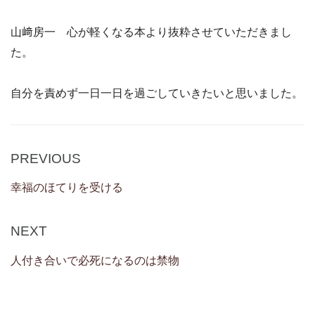
山﨑房一 心が軽くなる本より抜粋させていただきまし
た。
自分を責めず一日一日を過ごしていきたいと思いました。
Post
Previous
PREVIOUS
navigation
Post
幸福のほてりを受ける
Next
NEXT
Post
人付き合いで必死になるのは禁物