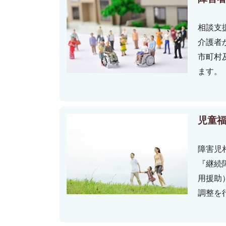
相談支
介護者
市町村
ます。
児童
障害児
『継続
用援助
調整を