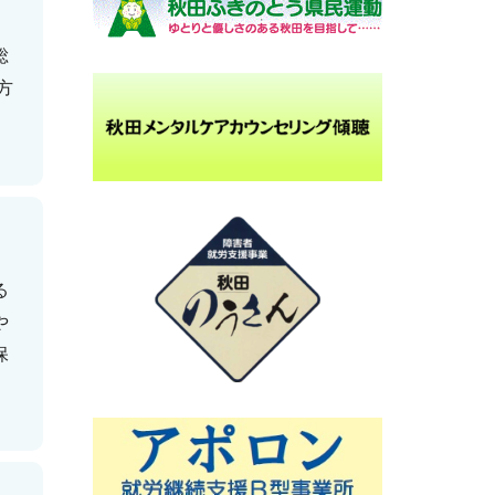
総
方
る
や
保