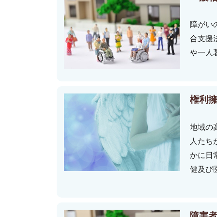
障がい
合支援
や一人
権利
地域の
人たち
かに日
健及び
障害