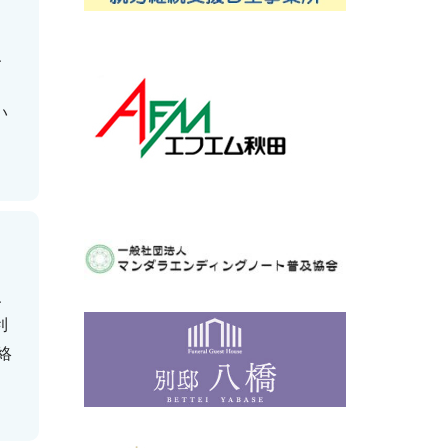
、
、
い
、
利
絡