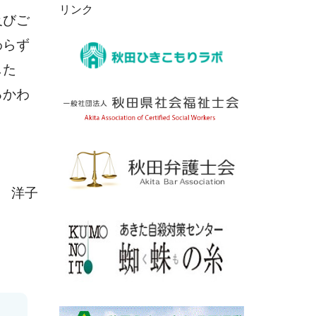
リンク
及びご
わらず
した
るかわ
 洋子