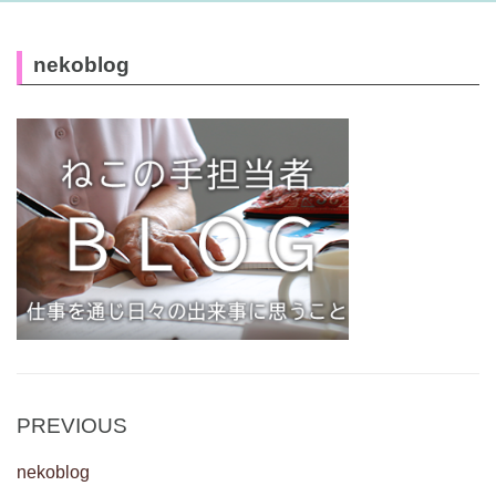
nekoblog
Post
Previous
PREVIOUS
navigation
Post
nekoblog