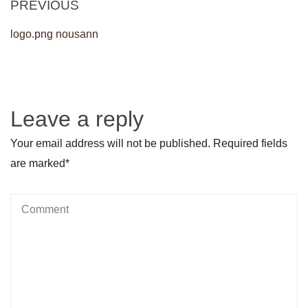
Post
Previous
PREVIOUS
navigation
Post
logo.png nousann
Leave a reply
Your email address will not be published. Required fields
are marked
*