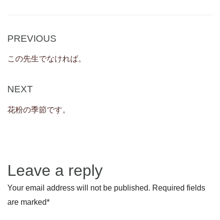
Post
Previous
PREVIOUS
navigation
Post
この先生でなければ。
Next
NEXT
Post
花粉の季節です。
Leave a reply
Your email address will not be published. Required fields
are marked
*