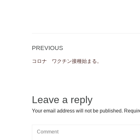
Post
Previous
PREVIOUS
navigation
Post
コロナ ワクチン接種始まる。
Leave a reply
Your email address will not be published. Requir